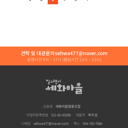
견학 및 대관문의
sehwa477@naver.com
운영시간 9시 ~ 17시
(점심시간 12시 ~ 13시)
세화마을
상호명
세화마을협동조합
사업자등록번호
521-82-00288
대표자
부지성
이메일
sehwa477@naver.com
팩스
064-783-7984