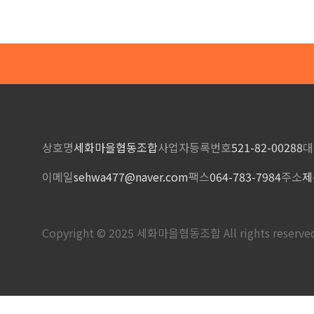
상호명
세화마을협동조합
사업자등록번호
521-82-00288
대
이메일
sehwa477@naver.com
팩스
064-783-7984
주소
제
Copyright © 2025 세화마을협동조합 All rights reserve