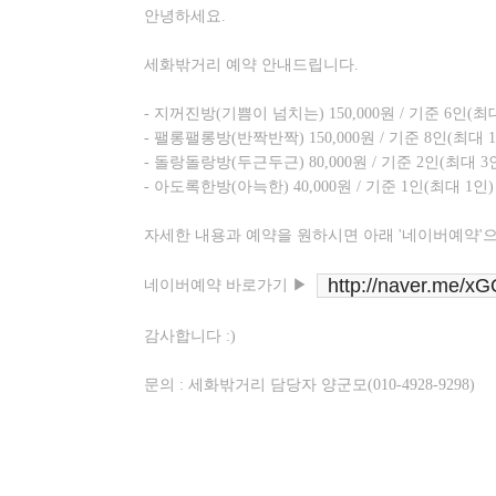
안녕하세요.
세화밖거리 예약 안내드립니다.
- 지꺼진방(기쁨이 넘치는) 150,000원 / 기준 6인(최
- 팰롱팰롱방(반짝반짝) 150,000원 / 기준 8인(최대 1
- 돌랑돌랑방(두근두근) 80,000원 / 기준 2인(최대 3
- 아도록한방(아늑한) 40,000원 / 기준 1인(최대 1인)
자세한 내용과 예약을 원하시면 아래 '네이버예약'
http://naver.me/x
네이버예약 바로가기 ▶
감사합니다 :)
문의 : 세화밖거리 담당자 양군모(010-4928-9298)