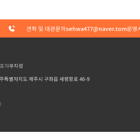
견학 및 대관문의
sehwa477@naver.com
운영
표자
부지성
주특별자치도 제주시 구좌읍 세평항로 46-9
d