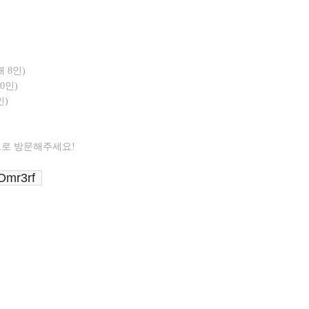
대 8인)
0인)
인)
으로 방문해주세요!
GOmr3rf