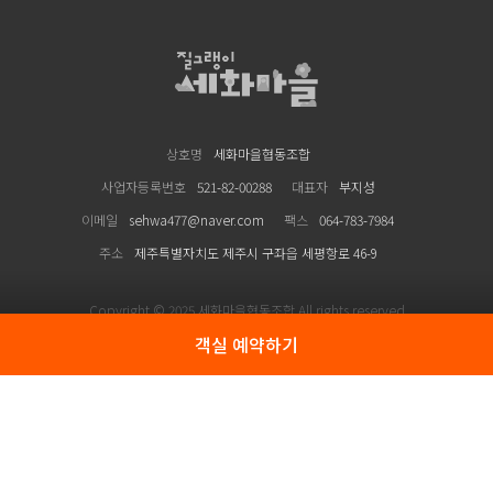
세화마을
상호명
세화마을협동조합
사업자등록번호
521-82-00288
대표자
부지성
이메일
sehwa477@naver.com
팩스
064-783-7984
주소
제주특별자치도 제주시 구좌읍 세평항로 46-9
Copyright © 2025 세화마을협동조합 All rights reserved
객실 예약하기