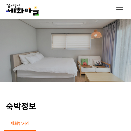
숙박정보
세화밖거리